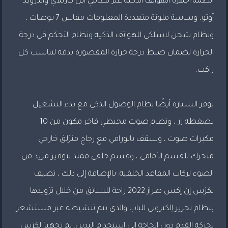
أنظمة أجهزة الهواتف الذكية عبر نظامَيْ أبل كاربلاي وأندرويد
أوتو، وشاشة ملونة متعددة المعلومات مقاس 7 بوصات ،
ونظام شحن لاسلكي للهواتف الذكية ونظام التحكم في درجة
الحرارة لضمان ضبط درجة حرارة المقصورة بدقة لتناسب كل
راكب.
توفر السيارة أيضًا نظام الوصول الذكي مع بدء التشغيل
بضغطة زر ، ونظام صوت محيطي فاخر مكون من 10
مكبرات صوت ، وسقف بانورامي مع زجاج منزلق خارجي
متحرك للقسم الأمامي ، وقسم خلفي ممتد لتوفير مزيد من
الضوء لركاب المقاعد الخلفية. بالإضافة إلى ذلك ، تضيف
لكزس إن إكس طراز 2022 راحة للسائق من خلال تزويدها
بنظام تحرير إلكتروني للباب والذي يتم تنشيطه عبر مستشعر
لحركة القدم دون الحاجة إلى استخدام اليدين. تم تجهيز لكزس