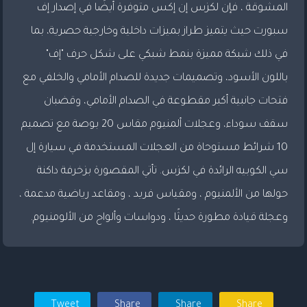
المشوقة ، فإن لكزس إن إكس متوفرة أيضًا في إصدار إف
سبورت حيث يتميز طراز بميزات داخلية وخارجية حصرية، بما
في ذلك شبكة مميزة بنمط شبكي على شكل حرف "إف"
باللون الأسود، وتصميمات جديدة للصدام الأمامي والخلفي مع
فتحات جانبية أكبر مقطوعة في الصدام الأمامي، وقضبان
سقف سوداء، وعجلات ألمنيوم مقاس 20 بوصة مع تصميم
10 شرائط مستوحاة من العجلات المستخدمة في سيارة إل
سي الكوبيه الرائدة في لكزس. تأتي المقصورة بزخرفة داكنة
حولها من الألمنيوم ، ومقياس فريد ، ومقاعد رياضية مدعمة ،
وعجلة قيادة مطورة حديثًا ، ودواسات وألواح من الألومنيوم.
Tweet
Share
Share
Share