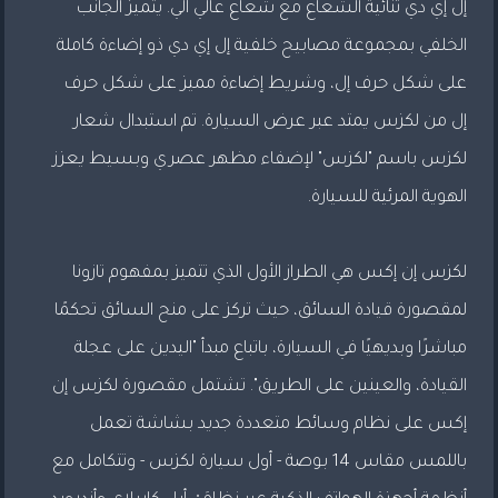
إل إي دي ثنائية الشعاع مع شعاع عالي آلي. يتميز الجانب
الخلفي بمجموعة مصابيح خلفية إل إي دي ذو إضاءة كاملة
على شكل حرف إل، وشريط إضاءة مميز على شكل حرف
إل من لكزس يمتد عبر عرض السيارة. تم استبدال شعار
ES
لكزس باسم "لكزس" لإضفاء مظهر عصري وبسيط يعزز
الهوية المرئية للسيارة.
لكزس إن إكس هي الطراز الأول الذي تتميز بمفهوم تازونا
لمقصورة قيادة السائق، حيث تركز على منح السائق تحكمًا
مباشرًا وبديهيًا في السيارة، باتباع مبدأ "اليدين على عجلة
القيادة، والعينين على الطريق". تشتمل مقصورة لكزس إن
إكس على نظام وسائط متعددة جديد بشاشة تعمل
باللمس مقاس 14 بوصة - أول سيارة لكزس - وتتكامل مع
LS