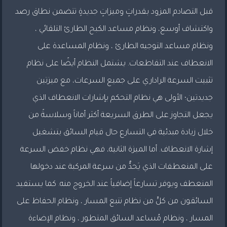
قبل التصادم المزود بقدراتٍ وميزاتٍ جديدةٍ تتضمن نطاق رصد
واكتشاف أوسع، ونظام مساعد الكبح الطارئ التلقائي ،
ونظام مساعد التوجيه الطارئ ، ونظام المساعدة على
الانعطاف عند التقاطعات. يشتمل النظام أيضًا على نظام
تثبيت السرعة الراداري على جميع السرعات، مع ميزتين
جديدتين؛ الأولى هي نظام التحكم بإشارات الانعطاف الذي
يجعل التجاوز على الطرق السريعة أكثر أماناً وسلاسةً من
خلال زيادة مبدئية في التسارع حال قيام السائق بتشغيل
إشارة الانعطاف. أما الميزة الثانية، فهي نظام خفض السرعة
على المنعطفات الذي يَحدُّ من سرعة المركبة عند دخولها
المنعطف ويوفر تسارعاً إضافياً عند الخروج منه. كما يستفيد
السائقون من كلٍّ من نظام تتبع المسار ، ونظام الحفاظ على
المسار ، ونظام مُساعد السائق المتطور ، ونظام الإضاءة